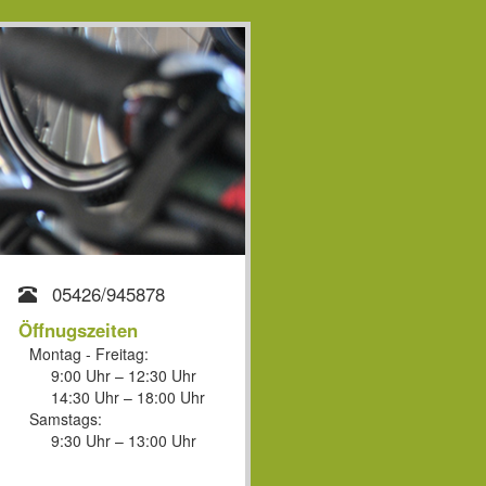
05426/945878
Öffnugszeiten
Montag - Freitag:
9:00 Uhr – 12:30 Uhr
14:30 Uhr – 18:00 Uhr
Samstags:
9:30 Uhr – 13:00 Uhr